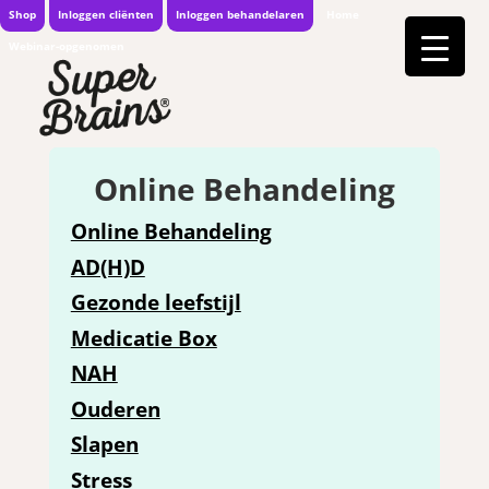
Shop
Inloggen cliënten
Inloggen behandelaren
Home
Webinar-opgenomen
Online Behandeling
Online Behandeling
AD(H)D
Gezonde leefstijl
Medicatie Box
NAH
Ouderen
Slapen
Stress