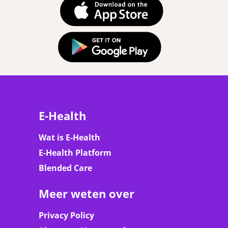
E-Health
Wat is E-Health
E-Health Platform
Blended Care
Meer weten over
Privacy Policy