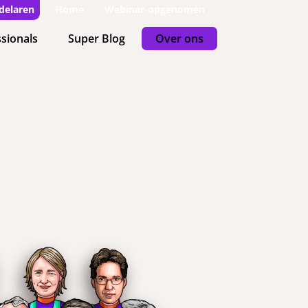
delaren
Home
Webinar-opgenomen
sionals
Super Blog
Over ons