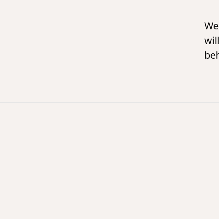
We 
wil
beh