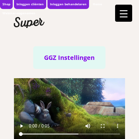
Shop
Inloggen cliënten
Inloggen behandelaren
Home
Webinar-opgenomen
GGZ Instellingen