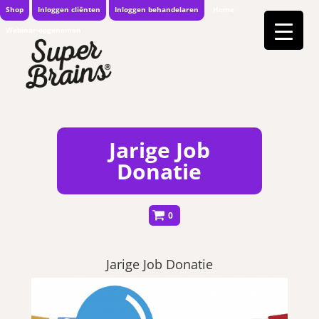
Shop
Inloggen cliënten
Inloggen behandelaren
Home
Webinar-opgenomen
Jarige Job
Donatie
0
Jarige Job Donatie