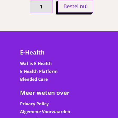
JARIGE
Bestel nu!
JOB
DONATIE
AANTAL
E-Health
Wat is E-Health
E-Health Platform
Blended Care
Meer weten over
Privacy Policy
Algemene Voorwaarden