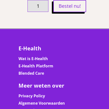
T-
Bestel nu!
SHIRT
THE
FACE
GRIJS
(VROUWEN)
AANTAL
E-Health
Wat is E-Health
E-Health Platform
Blended Care
Meer weten over
Privacy Policy
Algemene Voorwaarden