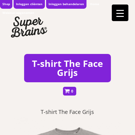
Shop
Inloggen cliënten
Inloggen behandelaren
Home
Webinar-opgenomen
T-shirt The Face
Grijs
0
T-shirt The Face Grijs