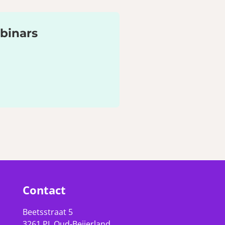
binars
Contact
Beetsstraat 5
3261 PL Oud-Beijerland