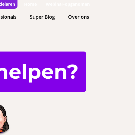
delaren
Home
Webinar-opgenomen
sionals
Super Blog
Over ons
helpen?