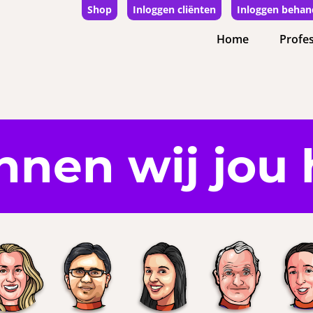
Shop
Inloggen cliënten
Inloggen behan
Home
Profes
nnen wij jou 