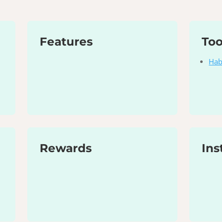
Features
To
Hab
Rewards
Ins