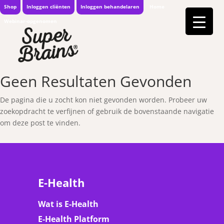
Shop
Inloggen cliënten
Inloggen behandelaren
Home
Webinar-opgenomen
Geen Resultaten Gevonden
De pagina die u zocht kon niet gevonden worden. Probeer uw
zoekopdracht te verfijnen of gebruik de bovenstaande navigatie
om deze post te vinden.
E-Health
Wat is E-Health
E-Health Platform