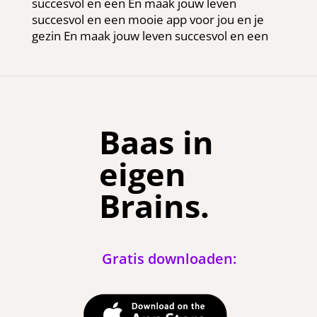
succesvol en een En maak jouw leven
succesvol en een mooie app voor jou en je
gezin En maak jouw leven succesvol en een
Baas in
eigen
Brains.
Gratis downloaden: