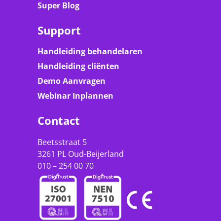
Super Blog
Support
Handleiding behandelaren
Handleiding cliënten
Demo Aanvragen
Webinar Inplannen
Contact
Beetsstraat 5
3261 PL Oud-Beijerland
010 – 254 00 70