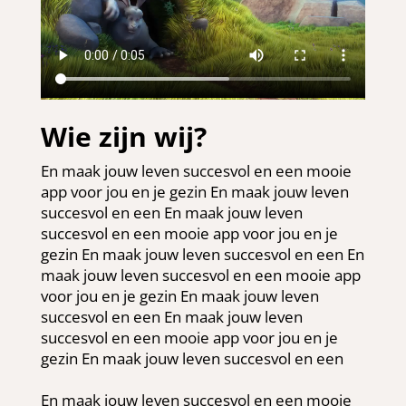
Wie zijn wij?
En maak jouw leven succesvol en een mooie
app voor jou en je gezin En maak jouw leven
succesvol en een En maak jouw leven
succesvol en een mooie app voor jou en je
gezin En maak jouw leven succesvol en een En
maak jouw leven succesvol en een mooie app
voor jou en je gezin En maak jouw leven
succesvol en een En maak jouw leven
succesvol en een mooie app voor jou en je
gezin En maak jouw leven succesvol en een
En maak jouw leven succesvol en een mooie