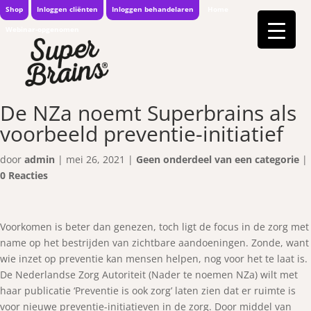
Shop
Inloggen cliënten
Inloggen behandelaren
Home
Webinar-opgenomen
De NZa noemt Superbrains als
voorbeeld preventie-initiatief
door
admin
|
mei 26, 2021
|
Geen onderdeel van een categorie
|
0 Reacties
Voorkomen is beter dan genezen, toch ligt de focus in de zorg met
name op het bestrijden van zichtbare aandoeningen. Zonde, want
wie inzet op preventie kan mensen helpen, nog voor het te laat is.
De Nederlandse Zorg Autoriteit (Nader te noemen NZa) wilt met
haar publicatie ‘Preventie is ook zorg’ laten zien dat er ruimte is
voor nieuwe preventie-initiatieven in de zorg. Door middel van