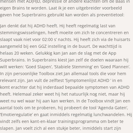
mensen met AD(H)D, depressie of andere klachten om de Baas in
eigen Brains te worden. Laat ik je een uitgebreider voorbeeld
geven hoe Superbrains gebruikt kan worden als preventietool:
Jan denkt dat hij ADHD heeft. Hij heeft regelmatig last van
stemmingswisselingen, heeft moeite om zich te concentreren en
slaapt vaak niet voor 02:00 s’ nachts. Hij heeft zich via de huisarts
aangemeld bij een GGZ instelling in de buurt. De wachttijd is
helaas 20 weken. Gelukkig kan Jan aan de slag met de App
Superbrains. In Superbrains kiest Jan zelf de doelen waaraan hij
wilt werken: ‘Goed Slapen’, ‘Stabiele Stemming’ en ‘Goed Plannen’.
In zijn persoonlijke Toolbox ziet Jan allemaal tools die voor hem
relevant zijn. Jan vult de zelftest ‘Symptomenlijst ADHD ’ in en
komt erachter dat hij inderdaad bepaalde symptomen van ADHD
heeft. Helemaal zeker weet hij het natuurlijk nog niet, maar hij
weet nu wel waar hij aan kan werken. In de Toolbox vindt Jan een
aantal tools om te proberen, hij probeert de tool ‘Agenda Gaten’,
‘Emotieregulatie’ en gaat inmiddels regelmatig lunchwandelen. Hij
vindt zelfs een kant-en-klaar trainingsprogramma om beter te
slapen. Jan voelt zich al een stukje beter, inmiddels start zijn