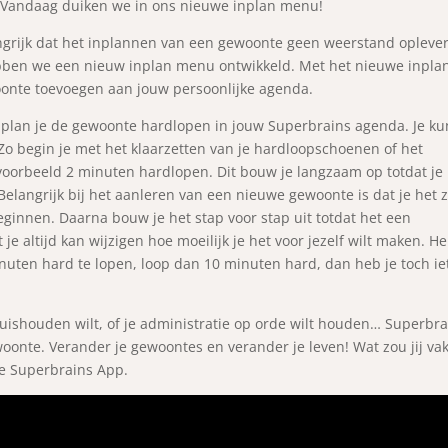
 Vandaag duiken we in ons nieuwe inplan menu!
angrijk dat het inplannen van een gewoonte geen weerstand oplever
ebben we een nieuw inplan menu ontwikkeld. Met het nieuwe inpla
onte toevoegen aan jouw persoonlijke agenda.
 plan je de gewoonte hardlopen in jouw Superbrains agenda. Je ku
 Zo begin je met het klaarzetten van je hardloopschoenen of het
jvoorbeeld 2 minuten hardlopen. Dit bouw je langzaam op totdat je
Belangrijk bij het aanleren van een nieuwe gewoonte is dat je het 
eginnen. Daarna bouw je het stap voor stap uit totdat het een
 je altijd kan wijzigen hoe moeilijk je het voor jezelf wilt maken. He
uten hard te lopen, loop dan 10 minuten hard, dan heb je toch ie
uishouden wilt, of je administratie op orde wilt houden… Superbra
oonte. Verander je gewoontes en verander je leven! Wat zou jij va
de Superbrains App.