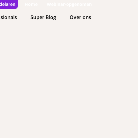
delaren
Home
Webinar-opgenomen
sionals
Super Blog
Over ons