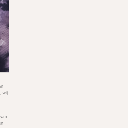
an
, wij
 van
en