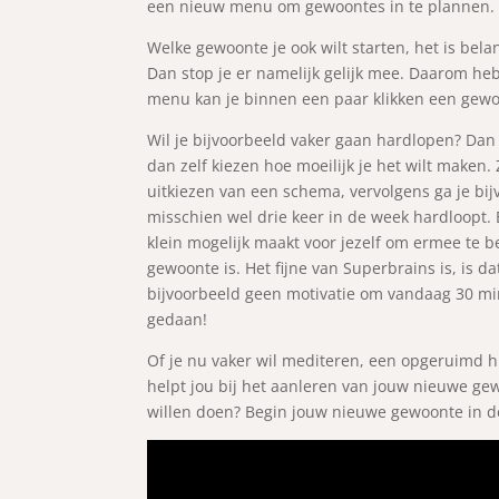
een nieuw menu om gewoontes in te plannen.
Welke gewoonte je ook wilt starten, het is bel
Dan stop je er namelijk gelijk mee. Daarom h
menu kan je binnen een paar klikken een gewo
Wil je bijvoorbeeld vaker gaan hardlopen? Dan
dan zelf kiezen hoe moeilijk je het wilt maken.
uitkiezen van een schema, vervolgens ga je bi
misschien wel drie keer in de week hardloopt. 
klein mogelijk maakt voor jezelf om ermee te b
gewoonte is. Het fijne van Superbrains is, is dat
bijvoorbeeld geen motivatie om vandaag 30 min
gedaan!
Of je nu vaker wil mediteren, een opgeruimd h
helpt jou bij het aanleren van jouw nieuwe gew
willen doen? Begin jouw nieuwe gewoonte in 