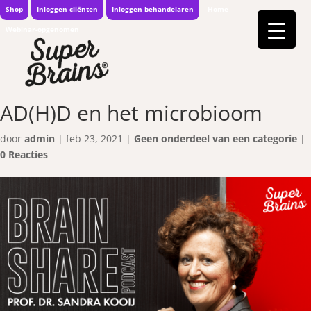
Shop
Inloggen cliënten
Inloggen behandelaren
Home
Webinar-opgenomen
AD(H)D en het microbioom
door
admin
|
feb 23, 2021
|
Geen onderdeel van een categorie
|
0 Reacties