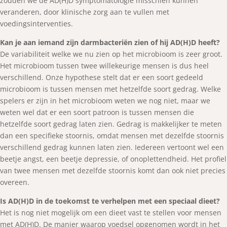
zouden we de AD(H)D symptomatologie misschien kunnen
veranderen, door klinische zorg aan te vullen met
voedingsinterventies.
Kan je aan iemand zijn darmbacteriën zien of hij AD(H)D heeft?
De variabiliteit welke we nu zien op het microbioom is zeer groot.
Het microbioom tussen twee willekeurige mensen is dus heel
verschillend. Onze hypothese stelt dat er een soort gedeeld
microbioom is tussen mensen met hetzelfde soort gedrag. Welke
spelers er zijn in het microbioom weten we nog niet, maar we
weten wel dat er een soort patroon is tussen mensen die
hetzelfde soort gedrag laten zien. Gedrag is makkelijker te meten
dan een specifieke stoornis, omdat mensen met dezelfde stoornis
verschillend gedrag kunnen laten zien. Iedereen vertoont wel een
beetje angst, een beetje depressie, of onoplettendheid. Het profiel
van twee mensen met dezelfde stoornis komt dan ook niet precies
overeen.
Is AD(H)D in de toekomst te verhelpen met een speciaal dieet?
Het is nog niet mogelijk om een dieet vast te stellen voor mensen
met AD(H)D. De manier waarop voedsel opgenomen wordt in het