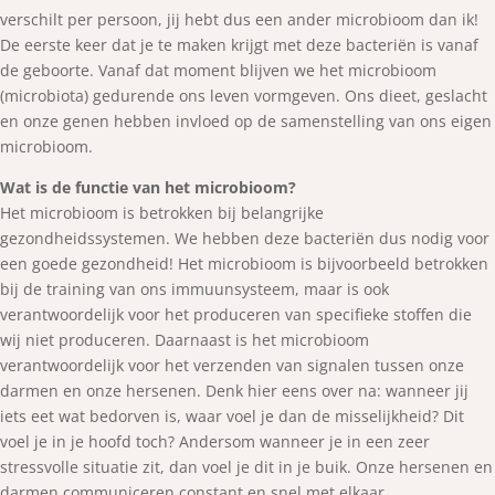
verschilt per persoon, jij hebt dus een ander microbioom dan ik!
De eerste keer dat je te maken krijgt met deze bacteriën is vanaf
de geboorte. Vanaf dat moment blijven we het microbioom
(microbiota) gedurende ons leven vormgeven. Ons dieet, geslacht
en onze genen hebben invloed op de samenstelling van ons eigen
microbioom.
Wat is de functie van het microbioom?
Het microbioom is betrokken bij belangrijke
gezondheidssystemen. We hebben deze bacteriën dus nodig voor
een goede gezondheid! Het microbioom is bijvoorbeeld betrokken
bij de training van ons immuunsysteem, maar is ook
verantwoordelijk voor het produceren van specifieke stoffen die
wij niet produceren. Daarnaast is het microbioom
verantwoordelijk voor het verzenden van signalen tussen onze
darmen en onze hersenen. Denk hier eens over na: wanneer jij
iets eet wat bedorven is, waar voel je dan de misselijkheid? Dit
voel je in je hoofd toch? Andersom wanneer je in een zeer
stressvolle situatie zit, dan voel je dit in je buik. Onze hersenen en
darmen communiceren constant en snel met elkaar.