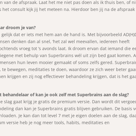
an de afspraak. Laat het me niet pas doen als ik thuis ben, of ni
 het consult kijk jij het meteen na. Hierdoor ben jij na de afspraak
aar droom je van?
gelijk dat er iets met hem aan de hand is. Met bijvoorbeeld AD(H)
ensen denken dan al snel, ‘het zal wel meevallen, iedereen heeft
 ochtends vroeg tot ‘s avonds laat. Ik droom ervan dat iemand die e
 diegene met behulp van Superbrains wél uit zijn bed gaat komen. A
 mensen hun leven mooier gemaakt of soms zelfs gered. Superbrai
te bewegen, meditaties te doen, waardoor ze zich weer beter gaa
n krijgen en zij nog effectiever behandeling krijgen, dat is het ga
t behandelaar of kan je ook zelf met Superbrains aan de slag?
lag gaat krijg je gratis de premium versie. Dan wordt dit vergoe
deling dan kan je Superbrains gratis blijven gebruiken. De basis v
nloaden. Je kan dan tot level 7 met je eigen doelen aan de slag, da
 versie heb je nog meer tools, habits, meditaties en