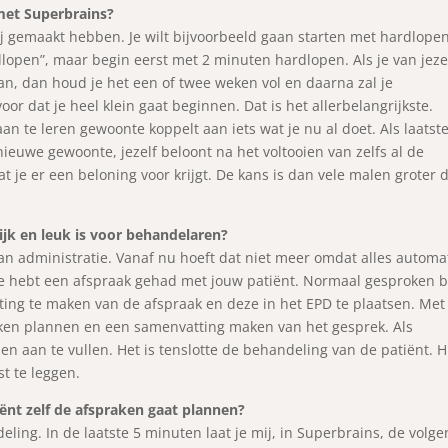
met Superbrains?
j gemaakt hebben. Je wilt bijvoorbeeld gaan starten met hardlopen
lopen”, maar begin eerst met 2 minuten hardlopen. Als je van jeze
an, dan houd je het een of twee weken vol en daarna zal je
or dat je heel klein gaat beginnen. Dat is het allerbelangrijkste.
an te leren gewoonte koppelt aan iets wat je nu al doet. Als laatste
 nieuwe gewoonte, jezelf beloont na het voltooien van zelfs al de
 je er een beloning voor krijgt. De kans is dan vele malen groter d
jk en leuk is voor behandelaren?
aan administratie. Vanaf nu hoeft dat niet meer omdat alles automa
, je hebt een afspraak gehad met jouw patiënt. Normaal gesproken 
ing te maken van de afspraak en deze in het EPD te plaatsen. Met
raken plannen en een samenvatting maken van het gesprek. Als
 en aan te vullen. Het is tenslotte de behandeling van de patiënt. H
t te leggen.
iënt zelf de afspraken gaat plannen?
ling. In de laatste 5 minuten laat je mij, in Superbrains, de volg