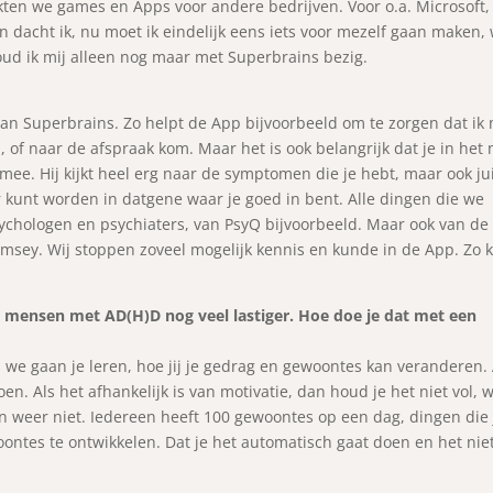
kten we games en Apps voor andere bedrijven. Voor o.a. Microsoft,
 dacht ik, nu moet ik eindelijk eens iets voor mezelf gaan maken,
oud ik mij alleen nog maar met Superbrains bezig.
van Superbrains. Zo helpt de App bijvoorbeeld om te zorgen dat ik 
 of naar de afspraak kom. Maar het is ook belangrijk dat je in het 
mee. Hij kijkt heel erg naar de symptomen die je hebt, maar ook ju
r kunt worden in datgene waar je goed in bent. Alle dingen die we
chologen en psychiaters, van PsyQ bijvoorbeeld. Maar ook van de
amsey. Wij stoppen zoveel mogelijk kennis en kunde in de App. Zo 
or mensen met AD(H)D nog veel lastiger. Hoe doe je dat met een
s we gaan je leren, hoe jij je gedrag en gewoontes kan veranderen. 
oen. Als het afhankelijk is van motivatie, dan houd je het niet vol, 
n weer niet. Iedereen heeft 100 gewoontes op een dag, dingen die 
ontes te ontwikkelen. Dat je het automatisch gaat doen en het nie