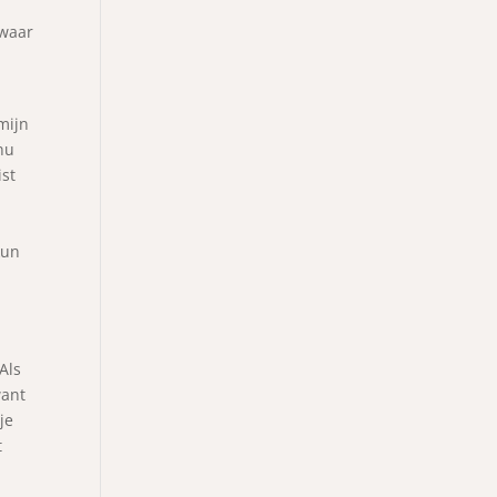
 waar
mijn
nu
ist
kun
Als
want
je
t