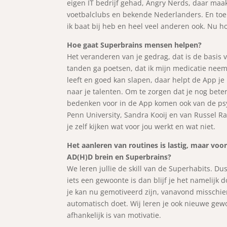
eigen IT bedrijf gehad, Angry Nerds, daar maa
voetbalclubs en bekende Nederlanders. En toen
ik baat bij heb en heel veel anderen ook. Nu h
Hoe gaat Superbrains mensen helpen?
Het veranderen van je gedrag, dat is de basis 
tanden ga poetsen, dat ik mijn medicatie neem,
leeft en goed kan slapen, daar helpt de App je 
naar je talenten. Om te zorgen dat je nog bete
bedenken voor in de App komen ook van de psy
Penn University, Sandra Kooij en van Russel R
je zelf kijken wat voor jou werkt en wat niet.
Het aanleren van routines is lastig, maar vo
AD(H)D brein en Superbrains?
We leren jullie de skill van de Superhabits. Du
iets een gewoonte is dan blijf je het namelijk d
je kan nu gemotiveerd zijn, vanavond misschie
automatisch doet. Wij leren je ook nieuwe gewo
afhankelijk is van motivatie.