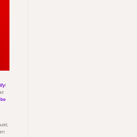
ify
!
et
ube
aakt,
een