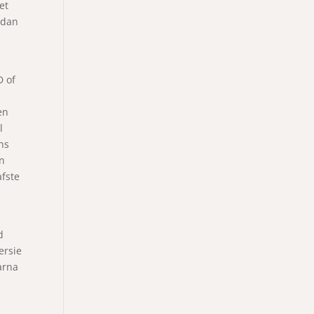
et
 dan
D of
en
l
ns
n
afste
d
ersie
arna