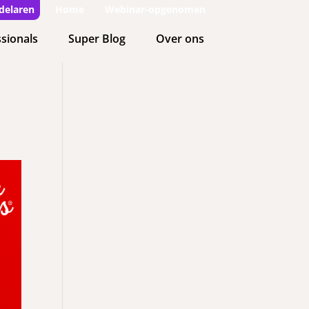
delaren
Home
Webinar-opgenomen
sionals
Super Blog
Over ons