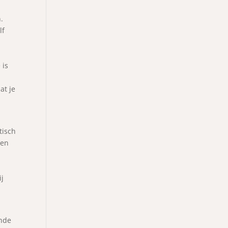
.
lf
 is
at je
tisch
ben
ij
ende