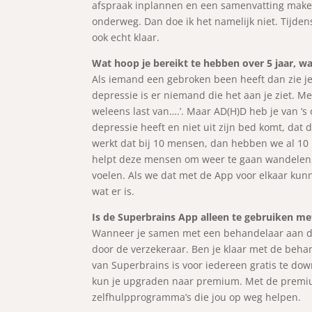
afspraak inplannen en een samenvatting maken v
onderweg. Dan doe ik het namelijk niet. Tijdens
ook echt klaar.
Wat hoop je bereikt te hebben over 5 jaar, w
Als iemand een gebroken been heeft dan zie je 
depressie is er niemand die het aan je ziet. M
weleens last van….’. Maar AD(H)D heb je van ‘s
depressie heeft en niet uit zijn bed komt, dat
werkt dat bij 10 mensen, dan hebben we al 10
helpt deze mensen om weer te gaan wandelen, 
voelen. Als we dat met de App voor elkaar kunne
wat er is.
Is de Superbrains App alleen te gebruiken me
Wanneer je samen met een behandelaar aan de s
door de verzekeraar. Ben je klaar met de behan
van Superbrains is voor iedereen gratis te dow
kun je upgraden naar premium. Met de premium
zelfhulpprogramma’s die jou op weg helpen.