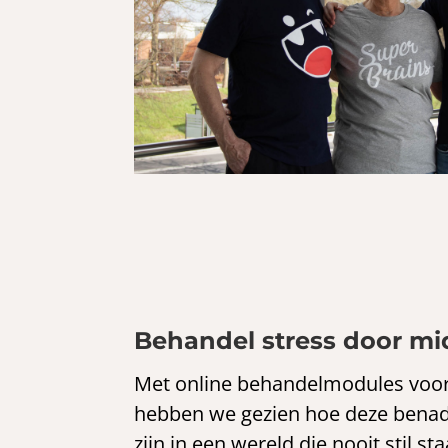
Behandel stress door m
Met online behandelmodules voor 
hebben we gezien hoe deze benade
zijn in een wereld die nooit stil st