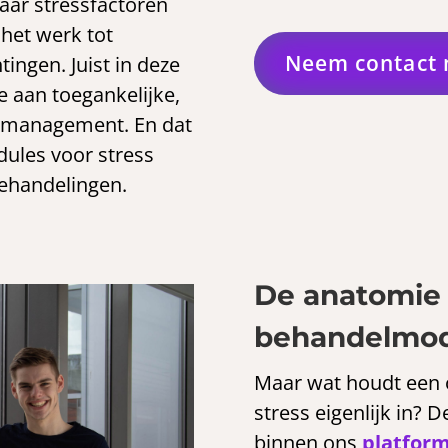
aar stressfactoren
 het werk tot
Neem contact 
tingen. Juist in deze
e aan toegankelijke,
ssmanagement. En dat
dules voor stress
ehandelingen.
De anatomie 
behandelmodu
Maar wat houdt een 
stress eigenlijk in? 
binnen ons
platfor