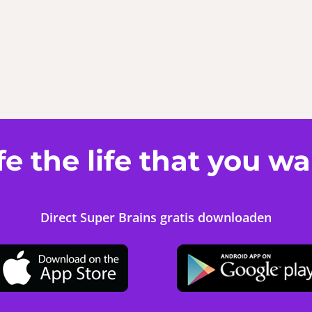
fe the life that you w
Direct Super Brains gratis downloaden