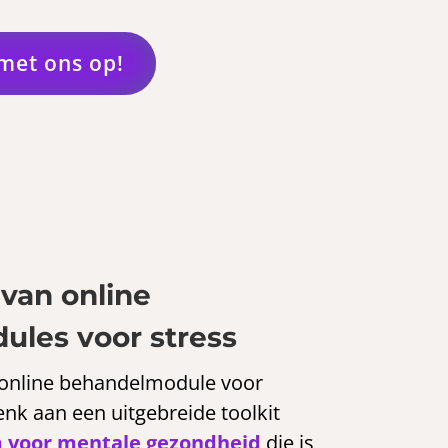
met ons op!
van online
les voor stress
online behandelmodule voor
Denk aan een uitgebreide toolkit
m voor mentale gezondheid
die is