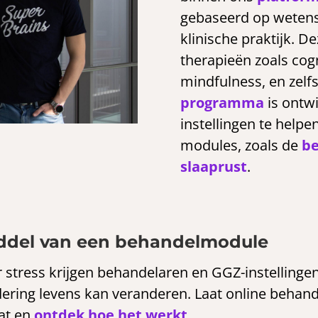
gebaseerd op wetens
klinische praktijk. 
therapieën zoals cog
mindfulness, en zelf
programma
is ontw
instellingen te helpe
modules, zoals de
be
slaaprust
.
iddel van een behandelmodule
stress krijgen behandelaren en GGZ-instellingen
ring levens kan veranderen. Laat online behand
aat en
ontdek hoe het werkt
.