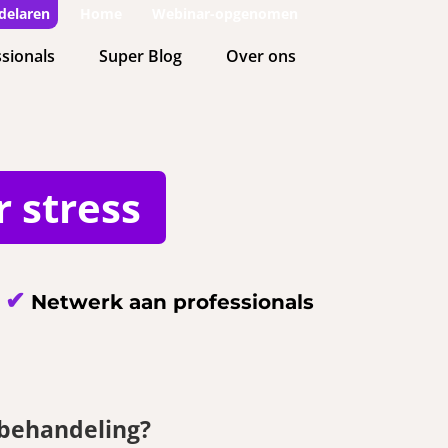
delaren
Home
Webinar-opgenomen
sionals
Super Blog
Over ons
 stress
✔
Netwerk aan professionals
 behandeling?