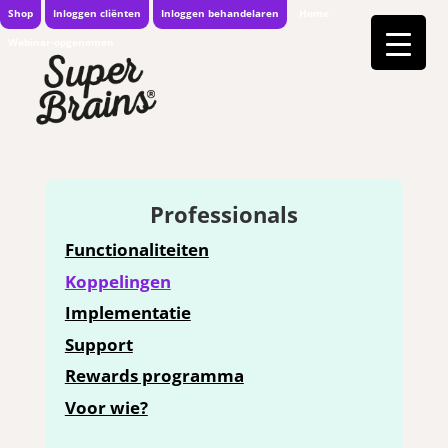
Shop
Inloggen cliënten
Inloggen behandelaren
Home
Webinar-opgenomen
Professionals
Functionaliteiten
Koppelingen
Implementatie
Support
Rewards programma
Voor wie?